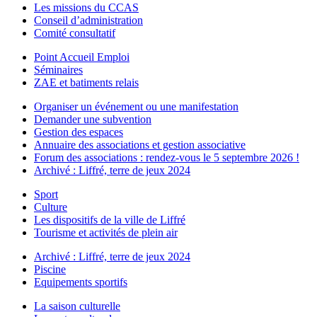
Les missions du CCAS
Conseil d’administration
Comité consultatif
Point Accueil Emploi
Séminaires
ZAE et batiments relais
Organiser un événement ou une manifestation
Demander une subvention
Gestion des espaces
Annuaire des associations et gestion associative
Forum des associations : rendez-vous le 5 septembre 2026 !
Archivé : Liffré, terre de jeux 2024
Sport
Culture
Les dispositifs de la ville de Liffré
Tourisme et activités de plein air
Archivé : Liffré, terre de jeux 2024
Piscine
Equipements sportifs
La saison culturelle