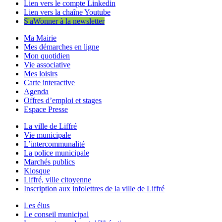
Lien vers le compte Linkedin
Lien vers la chaîne Youtube
S'aWonner à la newsletter
Ma Mairie
Mes démarches en ligne
Mon quotidien
Vie associative
Mes loisirs
Carte interactive
Agenda
Offres d’emploi et stages
Espace Presse
La ville de Liffré
Vie municipale
L’intercommunalité
La police municipale
Marchés publics
Kiosque
Liffré, ville citoyenne
Inscription aux infolettres de la ville de Liffré
Les élus
Le conseil municipal