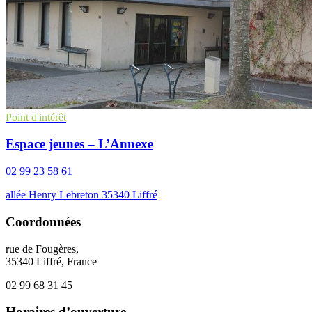
Point d'intérêt
Espace jeunes – L’Annexe
02 99 23 58 61
allée Henry Lebreton 35340 Liffré
Coordonnées
rue de Fougères,
35340 Liffré, France
02 99 68 31 45
Horaires d’ouverture