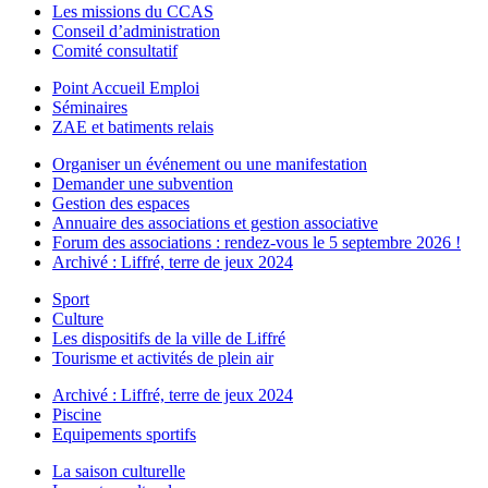
Les missions du CCAS
Conseil d’administration
Comité consultatif
Point Accueil Emploi
Séminaires
ZAE et batiments relais
Organiser un événement ou une manifestation
Demander une subvention
Gestion des espaces
Annuaire des associations et gestion associative
Forum des associations : rendez-vous le 5 septembre 2026 !
Archivé : Liffré, terre de jeux 2024
Sport
Culture
Les dispositifs de la ville de Liffré
Tourisme et activités de plein air
Archivé : Liffré, terre de jeux 2024
Piscine
Equipements sportifs
La saison culturelle