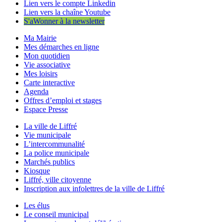
Lien vers le compte Linkedin
Lien vers la chaîne Youtube
S'aWonner à la newsletter
Ma Mairie
Mes démarches en ligne
Mon quotidien
Vie associative
Mes loisirs
Carte interactive
Agenda
Offres d’emploi et stages
Espace Presse
La ville de Liffré
Vie municipale
L’intercommunalité
La police municipale
Marchés publics
Kiosque
Liffré, ville citoyenne
Inscription aux infolettres de la ville de Liffré
Les élus
Le conseil municipal