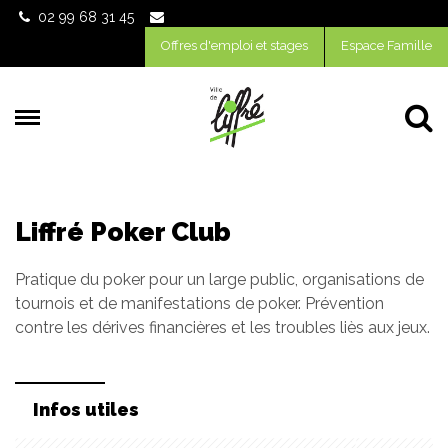
Gestion des traceurs
02 99 68 31 45
Offres d'emploi et stages
Espace Famille
Al
Liffré Poker Club
Pratique du poker pour un large public, organisations de
tournois et de manifestations de poker. Prévention
contre les dérives financières et les troubles liès aux jeux.
Infos utiles