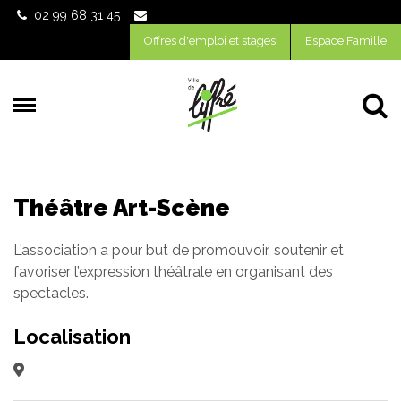
Gestion des traceurs
02 99 68 31 45
Offres d'emploi et stages
Espace Famille
Al
Théâtre Art-Scène
L’association a pour but de promouvoir, soutenir et
favoriser l’expression théâtrale en organisant des
spectacles.
Localisation