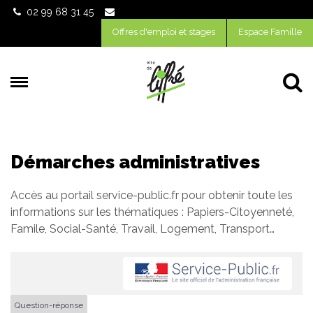
Gestion des traceurs
02 99 68 31 45
Offres d'emploi et stages
Espace Famille
Al
Démarches administratives
Accès au portail service-public.fr pour obtenir toute les
informations sur les thématiques : Papiers-Citoyenneté,
Famile, Social-Santé, Travail, Logement, Transport…
Question-réponse