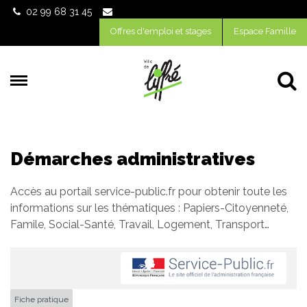
Gestion des traceurs
02 99 68 31 45
Offres d'emploi et stages
Espace Famille
Al
Démarches administratives
Accès au portail service-public.fr pour obtenir toute les
informations sur les thématiques : Papiers-Citoyenneté,
Famile, Social-Santé, Travail, Logement, Transport…
Fiche pratique