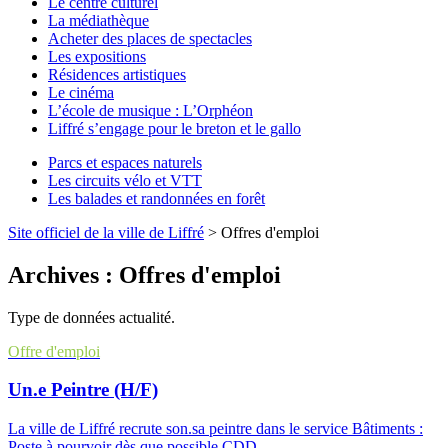
Le centre culturel
La médiathèque
Acheter des places de spectacles
Les expositions
Résidences artistiques
Le cinéma
L’école de musique : L’Orphéon
Liffré s’engage pour le breton et le gallo
Parcs et espaces naturels
Les circuits vélo et VTT
Les balades et randonnées en forêt
Site officiel de la ville de Liffré
>
Offres d'emploi
Archives :
Offres d'emploi
Type de données actualité.
Offre d'emploi
Un.e Peintre (H/F)
La ville de Liffré recrute son.sa peintre dans le service Bâtiments :
Poste à pourvoir dès que possible CDD...