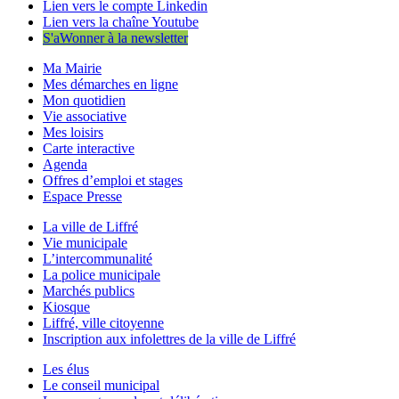
Lien vers le compte Linkedin
Lien vers la chaîne Youtube
S'aWonner à la newsletter
Ma Mairie
Mes démarches en ligne
Mon quotidien
Vie associative
Mes loisirs
Carte interactive
Agenda
Offres d’emploi et stages
Espace Presse
La ville de Liffré
Vie municipale
L’intercommunalité
La police municipale
Marchés publics
Kiosque
Liffré, ville citoyenne
Inscription aux infolettres de la ville de Liffré
Les élus
Le conseil municipal