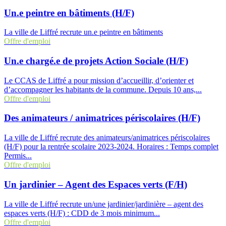
Un.e peintre en bâtiments (H/F)
La ville de Liffré recrute un.e peintre en bâtiments
Offre d'emploi
Un.e chargé.e de projets Action Sociale (H/F)
Le CCAS de Liffré a pour mission d’accueillir, d’orienter et
d’accompagner les habitants de la commune. Depuis 10 ans,...
Offre d'emploi
Des animateurs / animatrices périscolaires (H/F)
La ville de Liffré recrute des animateurs/animatrices périscolaires
(H/F) pour la rentrée scolaire 2023-2024. Horaires : Temps complet
Permis...
Offre d'emploi
Un jardinier – Agent des Espaces verts (F/H)
La ville de Liffré recrute un/une jardinier/jardinière – agent des
espaces verts (H/F) : CDD de 3 mois minimum...
Offre d'emploi