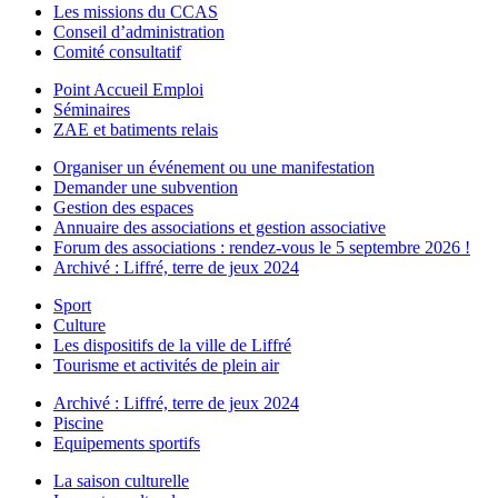
Les missions du CCAS
Conseil d’administration
Comité consultatif
Point Accueil Emploi
Séminaires
ZAE et batiments relais
Organiser un événement ou une manifestation
Demander une subvention
Gestion des espaces
Annuaire des associations et gestion associative
Forum des associations : rendez-vous le 5 septembre 2026 !
Archivé : Liffré, terre de jeux 2024
Sport
Culture
Les dispositifs de la ville de Liffré
Tourisme et activités de plein air
Archivé : Liffré, terre de jeux 2024
Piscine
Equipements sportifs
La saison culturelle