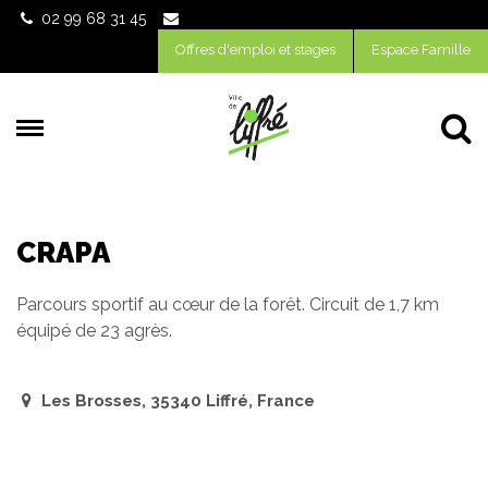
02 99 68 31 45
Offres d'emploi et stages
Espace Famille
Al
CRAPA
Parcours sportif au cœur de la forêt. Circuit de 1,7 km
équipé de 23 agrès.
Les Brosses, 35340 Liffré, France