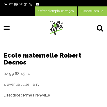
Gestion des traceurs
02 99 68 31 45
Offres d'emploi et stages
Espace Famille
Al
Ecole maternelle Robert
Desnos
02 99 68 45 14
4 avenue Jules Ferry
Directrice : Mme Prenveille