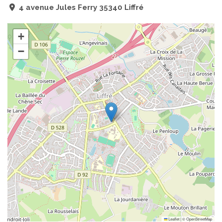
4 avenue Jules Ferry 35340 Liffré
+
−
Leaflet
|
©
OpenStreetMap