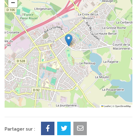
−
Leaflet
|
©
OpenStreetMap
Partager sur :