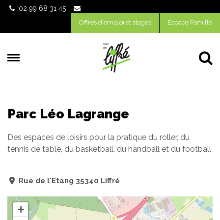
Gestion des traceurs
02 99 68 31 45
Offres d'emploi et stages
Espace Famille
Al
Parc Léo Lagrange
Des espaces de loisirs pour la pratique du roller, du
tennis de table, du basketball, du handball et du football
Rue de l'Etang 35340 Liffré
+