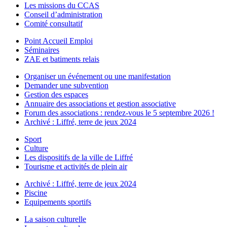
Les missions du CCAS
Conseil d’administration
Comité consultatif
Point Accueil Emploi
Séminaires
ZAE et batiments relais
Organiser un événement ou une manifestation
Demander une subvention
Gestion des espaces
Annuaire des associations et gestion associative
Forum des associations : rendez-vous le 5 septembre 2026 !
Archivé : Liffré, terre de jeux 2024
Sport
Culture
Les dispositifs de la ville de Liffré
Tourisme et activités de plein air
Archivé : Liffré, terre de jeux 2024
Piscine
Equipements sportifs
La saison culturelle