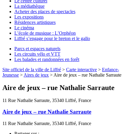
Le centre culturel
La médiathèque
Acheter des places de spectacles
Les expositions
Résidences artistiques
Le cinéma
L’école de musique : L’Orphéon
Liffré s’engage pour le breton et le gallo
Parcs et espaces naturels
Les circuits vélo et VTT
Les balades et randonnées en forêt
Site officiel de la ville de Liffré
>
Carte interactive
>
Enfance-
Jeunesse
>
Aires de jeux
>
Aire de jeux – rue Nathalie Sarraute
Aire de jeux – rue Nathalie Sarraute
11 Rue Nathalie Sarraute, 35340 Liffré, France
Aire de jeux – rue Nathalie Sarraute
11 Rue Nathalie Sarraute, 35340 Liffré, France
Partager sur :