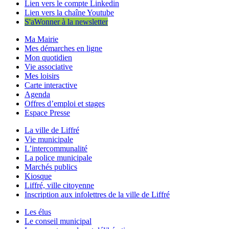
Lien vers le compte Linkedin
Lien vers la chaîne Youtube
S'aWonner à la newsletter
Ma Mairie
Mes démarches en ligne
Mon quotidien
Vie associative
Mes loisirs
Carte interactive
Agenda
Offres d’emploi et stages
Espace Presse
La ville de Liffré
Vie municipale
L’intercommunalité
La police municipale
Marchés publics
Kiosque
Liffré, ville citoyenne
Inscription aux infolettres de la ville de Liffré
Les élus
Le conseil municipal